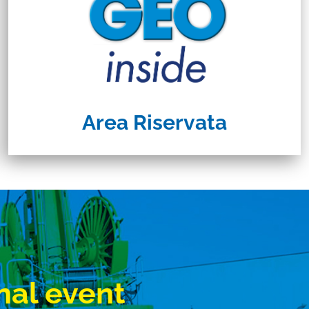
Area Riservata
nal event