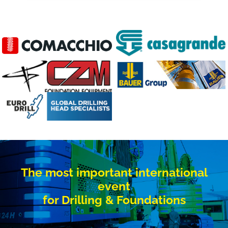
The most important international
event
for Drilling & Foundations